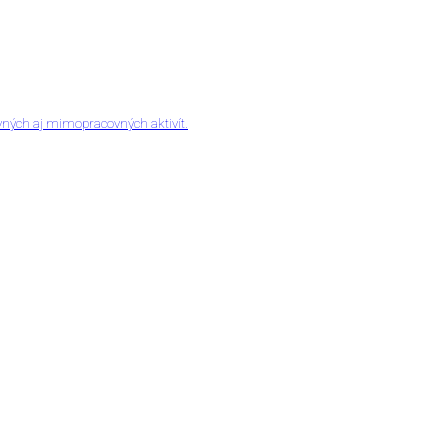
vných aj mimopracovných aktivít.