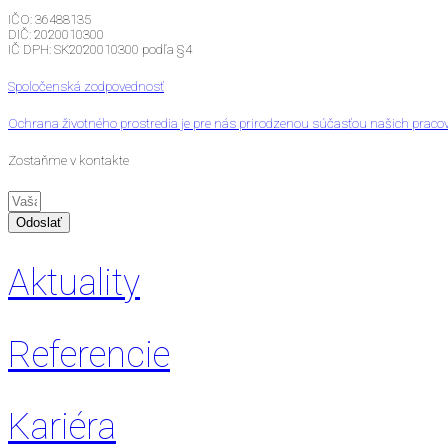
IČO: 36488135
DIČ: 2020010300
IČ DPH: SK2020010300 podľa §4
Spoločenská zodpovednosť
Ochrana životného prostredia je pre nás prirodzenou súčasťou našich praco
Zostaňme v kontakte
Odoslať
Aktuality
Referencie
Kariéra