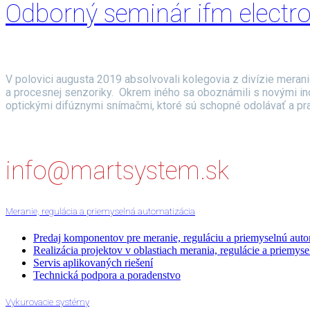
Odborný seminár ifm electr
V polovici augusta 2019 absolvovali kolegovia z divízie merani
a procesnej senzoriky. Okrem iného sa oboznámili s novými i
optickými difúznymi snímačmi, ktoré sú schopné odolávať a prac
info@martsystem.sk
Meranie, regulácia a priemyselná automatizácia
Predaj komponentov pre meranie, reguláciu a priemyselnú auto
Realizácia projektov v oblastiach merania, regulácie a priemyse
Servis aplikovaných riešení
Technická podpora a poradenstvo
Vykurovacie systémy