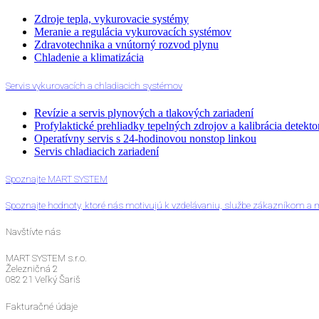
Zdroje tepla, vykurovacie systémy
Meranie a regulácia vykurovacích systémov
Zdravotechnika a vnútorný rozvod plynu
Chladenie a klimatizácia
Servis vykurovacích a chladiacich systémov
Revízie a servis plynových a tlakových zariadení
Profylaktické prehliadky tepelných zdrojov a kalibrácia detekt
Operatívny servis s 24-hodinovou nonstop linkou
Servis chladiacich zariadení
Spoznajte MART SYSTEM
Spoznajte hodnoty, ktoré nás motivujú k vzdelávaniu, službe zákazníkom
Navštívte nás
MART SYSTEM s.r.o.
Železničná 2
082 21 Veľký Šariš
Fakturačné údaje