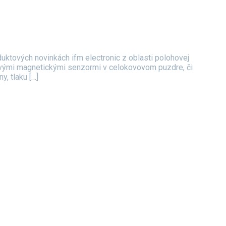
uktových novinkách ifm electronic z oblasti polohovej
livými magnetickými senzormi v celokovovom puzdre, či
, tlaku […]