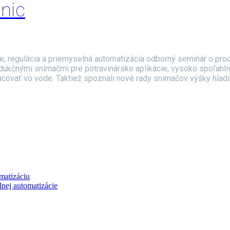
onic
e, regulácia a priemyselná automatizácia odborný seminár o prod
ndukčnými snímačmi pre potravinárske aplikácie, vysoko spoľah
ovať vo vode. Taktiež spoznali nové rady snímačov výšky hladiny
matizáciu
lnej automatizácie