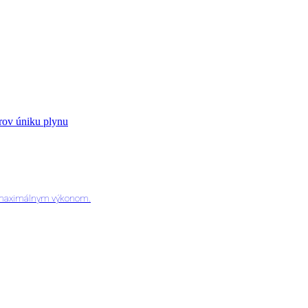
orov úniku plynu
 a maximálnym výkonom.